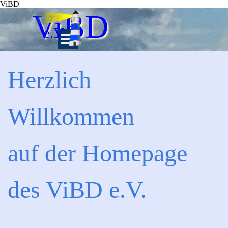
ViBD
Direkt zum Seiteninhalt
ViBD
e.V.
Menü überspringen
Herzlich
Willkommen
auf der Homepage
des ViBD e.V.